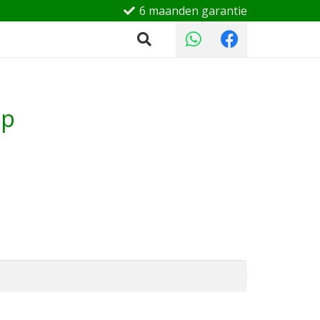
6 maanden garantie
op