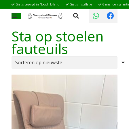
Gratis bezorgd in Noord Holland
Gratis installatie
6 maanden garanti
Sta op stoelen
fauteuils