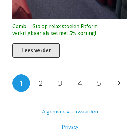
Combi – Sta op relax stoelen Fitform
verkrijgbaar als set met 5% korting!
Lees verder
Berichten
1
2
3
4
5
paginering
Algemene voorwaarden
Privacy