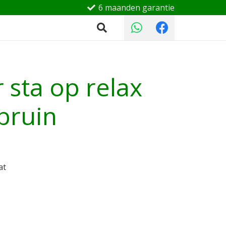
6 maanden garantie
 sta op relax
bruin
at