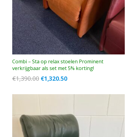
Combi – Sta op relax stoelen Prominent
verkrijgbaar als set met 5% korting!
Oorspronkelijke
Huidige
€
1,390.00
€
1,320.50
prijs
prijs
was:
is:
€1,390.00.
€1,320.50.