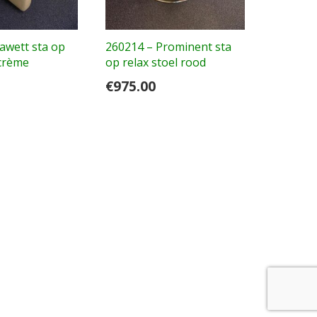
awett sta op
260214 – Prominent sta
 crème
op relax stoel rood
€
975.00