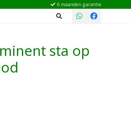
6 maanden garantie
minent sta op
ood