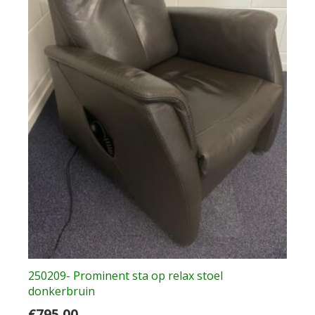
250209- Prominent sta op relax stoel
donkerbruin
€
795.00