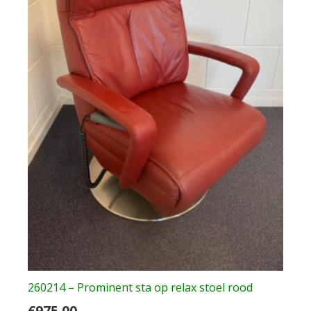
260214 – Prominent sta op relax stoel rood
€
975.00