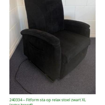
240334 – Fitform sta op relax stoel zwart XL
(extra breed!)