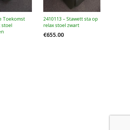
e Toekomst
2410113 – Stawett sta op
 stoel
relax stoel zwart
en
€
655.00