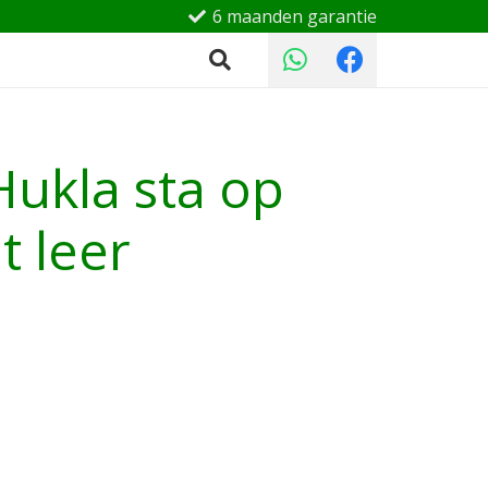
6 maanden garantie
ukla sta op
t leer