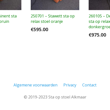
inent sta
250701 – Stawett sta op
260105 – D
bruin
relax stoel oranje
sta op relax
donkergro
€
595.00
€
975.00
Algemene voorwaarden
Privacy
Contact
© 2019-2023 Sta op stoel Alkmaar