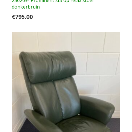
250209- Prominent sta op relax stoel
donkerbruin
€
795.00