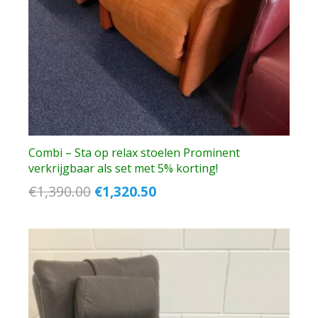
Combi – Sta op relax stoelen Prominent
verkrijgbaar als set met 5% korting!
Oorspronkelijke
Huidige
€
1,390.00
€
1,320.50
prijs
prijs
was:
is:
€1,390.00.
€1,320.50.