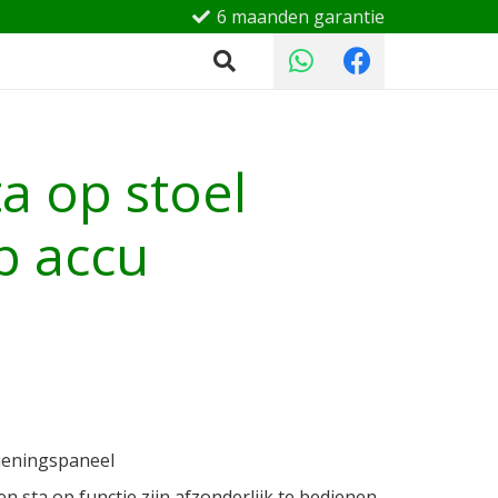
6 maanden garantie
ta op stoel
p accu
ieningspaneel
n sta op functie zijn afzonderlijk te bedienen.