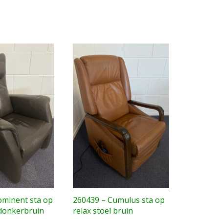
ominent sta op
260439 – Cumulus sta op
 donkerbruin
relax stoel bruin