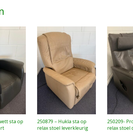
n
ett sta op
250879 – Hukla sta op
250209- Pr
rt
relax stoel leverkleurig
relax stoel