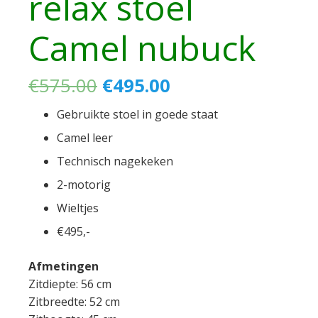
relax stoel
Camel nubuck
Oorspronkelijke
Huidige
€
575.00
€
495.00
prijs
prijs
Gebruikte stoel in goede staat
was:
is:
€575.00.
€495.00.
Camel leer
Technisch nagekeken
2-motorig
Wieltjes
€495,-
Afmetingen
Zitdiepte: 56 cm
Zitbreedte: 52 cm