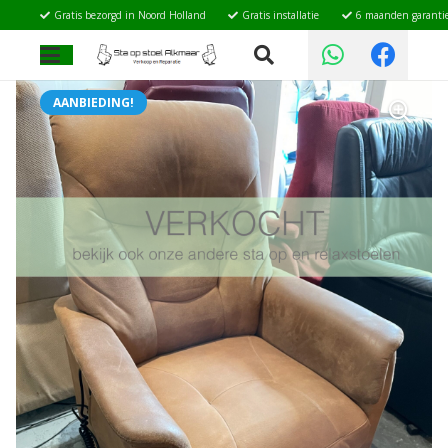
Gratis bezorgd in Noord Holland
Gratis installatie
6 maanden garanti
AANBIEDING!