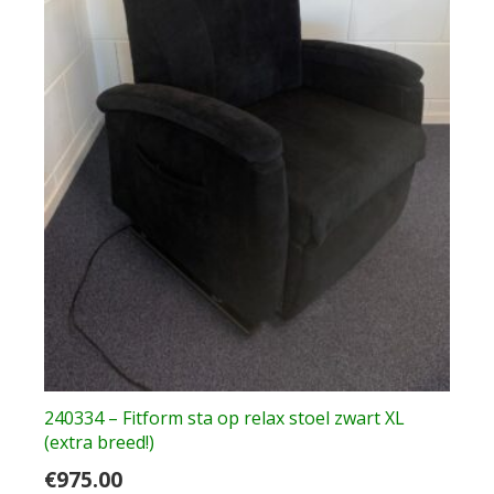
240334 – Fitform sta op relax stoel zwart XL
(extra breed!)
€
975.00