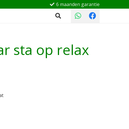
6 maanden garantie
r sta op relax
at