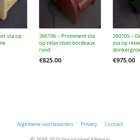
tt sta op
260106 – Prominent sta
260105 – D
ème
op relax stoel bordeaux
sta op relax
rood
donkergro
€
825.00
€
975.00
Algemene voorwaarden
Privacy
Contact
© 2019-2023 Sta op stoel Alkmaar