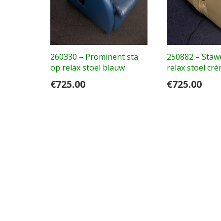
260330 – Prominent sta
250882 – Stawe
op relax stoel blauw
relax stoel cr
€
725.00
€
725.00