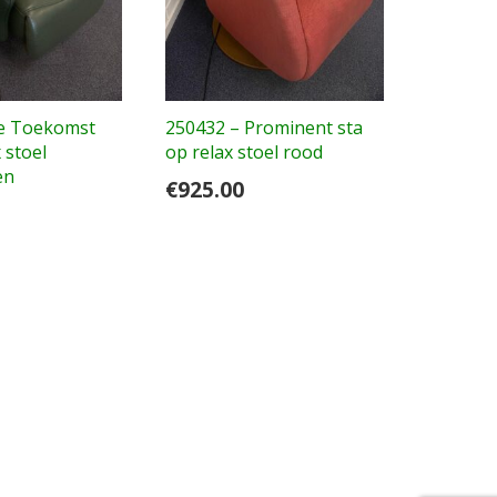
e Toekomst
250432 – Prominent sta
 stoel
op relax stoel rood
en
€
925.00