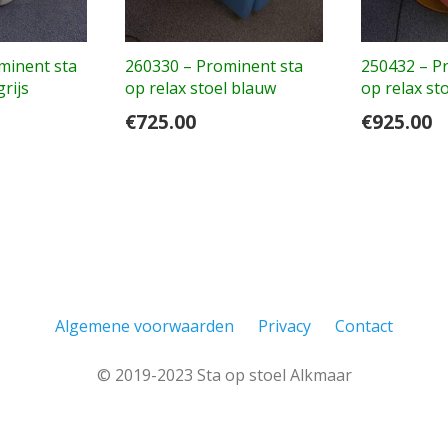
minent sta
260330 – Prominent sta
250432 – P
grijs
op relax stoel blauw
op relax st
€
725.00
€
925.00
Algemene voorwaarden
Privacy
Contact
© 2019-2023 Sta op stoel Alkmaar