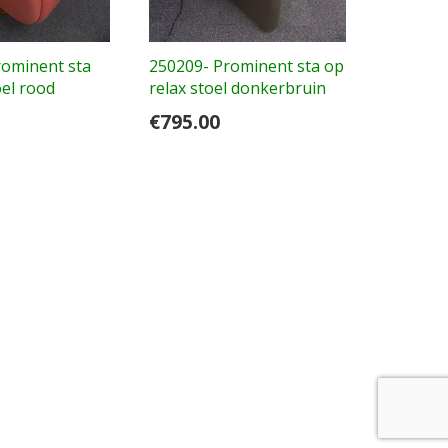
rominent sta
250209- Prominent sta op
oel rood
relax stoel donkerbruin
€
795.00