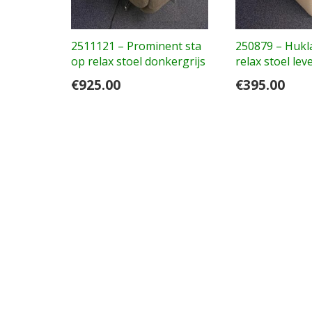
2511121 – Prominent sta
250879 – Hukl
op relax stoel donkergrijs
relax stoel lev
€
925.00
€
395.00