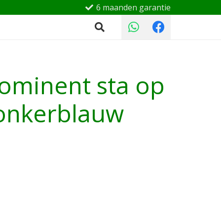
6 maanden garantie
ominent sta op
donkerblauw