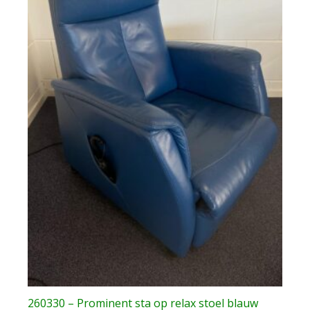
260330 – Prominent sta op relax stoel blauw