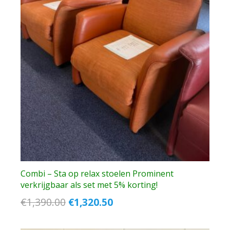
Combi – Sta op relax stoelen Prominent
verkrijgbaar als set met 5% korting!
Oorspronkelijke
Huidige
€
1,390.00
€
1,320.50
prijs
prijs
was:
is: