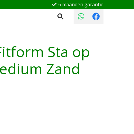
6 maanden garantie
itform Sta op
medium Zand