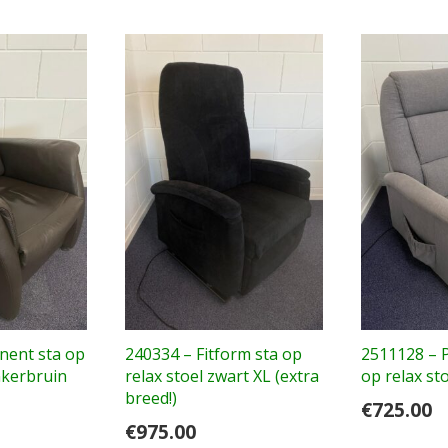
nent sta op
240334 – Fitform sta op
2511128 – 
nkerbruin
relax stoel zwart XL (extra
op relax sto
breed!)
€
725.00
€
975.00