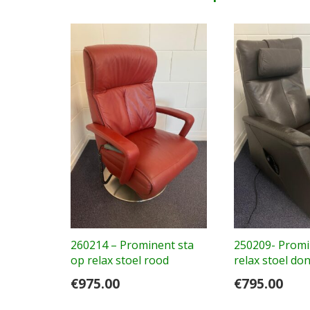
260214 – Prominent sta
250209- Promi
op relax stoel rood
relax stoel do
€
975.00
€
795.00